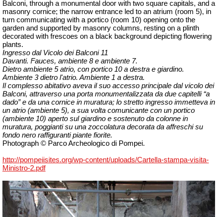
Balconi
, through a monumental door with two square capitals, and a
masonry cornice; the narrow entrance led to an atrium (room 5), in
turn communicating with a portico (room 10) opening onto the
garden and supported by masonry columns, resting on a plinth
decorated with frescoes on a black background depicting flowering
plants.
Ingresso dal Vicolo dei Balconi 11
Davanti. Fauces, ambiente 8 e ambiente 7.
Dietro ambiente 5 atrio, con portico 10 a destra e giardino.
Ambiente 3 dietro l'atrio. Ambiente 1 a destra.
Il complesso abitativo aveva il suo accesso principale dal vicolo dei
Balconi, attraverso una porta monumentalizzata da due capitelli “a
dado” e da una cornice in muratura; lo stretto ingresso immetteva in
un atrio
(ambiente 5)
, a sua volta comunicante con un portico
(ambiente 10)
aperto sul giardino e sostenuto da colonne in
muratura, poggianti su una zoccolatura decorata da affreschi su
fondo nero raffiguranti piante fiorite.
Photograph © Parco Archeologico di Pompei.
http://pompeiisites.org/wp-content/uploads/Cartella-stampa-visita-
Ministro-2.pdf