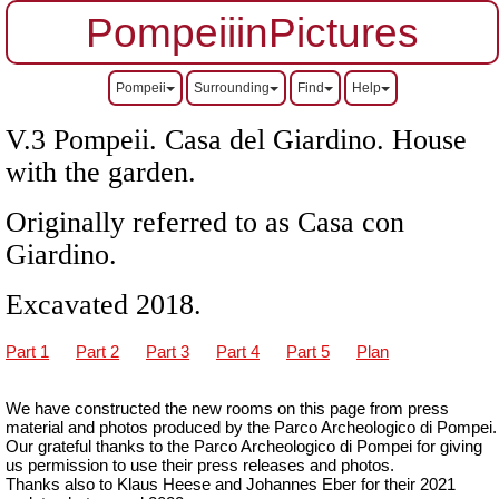
PompeiiinPictures
Pompeii
Surrounding
Find
Help
V.3 Pompeii.
Casa del Giardino.
House
with the garden.
Originally referred to as Casa con
Giardino.
Excavated 2018.
Part 1
Part 2
Part 3
Part 4
Part 5
Plan
We have constructed the new rooms on this page from press
material and photos produced by the Parco Archeologico di Pompei.
Our grateful thanks to the Parco Archeologico di Pompei for giving
us permission to use their press releases and photos.
Thanks also to Klaus Heese and Johannes Eber for their 2021