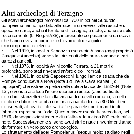
Altri archeologi di Terzigno
Gli scavi archeologici promossi dal '700 in poi nel Suburbio
pompeiano hanno riportato alla luce innumerevoli ville rustiche di
epoca romana, anche il territorio di Terzigno, è stato, anche se solo
recentemente (L. Reg. 67/88), interessato corposamente da scavi
che hanno rivelato numerosi ritrovamenti di seguito
cronologicamente elencati:
•
Nel 1910, in località Scocozza masseria Albano (oggi proprietà
Pasquale Auricchio) sono stati rinvenuti delle mura romane e vari
attrezzi agricoli.
•
Nel 1976, in località Avini cortile Ferrara, a 21 metri di
profondità, sono stati rinvenuti anfore e
dolii
romani.
•
Nel 1981, in località Caposecchi, lungo l'antica strada che da
Pompei conduceva a Nola (Note 12), nella Cava Ranieri ('o
tagliapret
') che estrae la pietra della colata lavica del 1832-34 (Note
13), è venuto alla luce l'intero quartiere rustico (atrio porticato,
corridoio, stanzette) e la cella vinaria di una villa romana, la cella
contiene
dolii
in terracotta con una capacità di circa 800 litri, ben
conservati, allineati e infossati a file parallele con il marchio di
fabbrica impresso sull'orlo. Questo rinvenimento fu preceduto, nel
1976, da segnalazioni incerte di un'altra villa a circa 800 metri più a
nord. Successivamente si sono avuti altri cinque rinvenimenti tanto
da formare un vero parco archeologico.
Lo sfruttamento
dell'ager
Pompeianus (seppur molto studiato negli