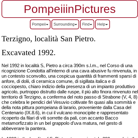
PompeiiinPictures
Pompeii
Surrounding
Find
Help
Terzigno, località San Pietro.
Excavated 1992.
Nel 1992 in località S, Pietro a circa 390m s.l.m., nel Corso di una
ricognizione Condotta all’interno di una cava abusive fu rinvenuta, in
un contesto sconvolto, una cospicua quantità di frammenti sparsi di
anfore, di
dolii
, di ceramica comune, di sigillata italica e di
cocciopesto, chiaro indizio della presenza di un impianto produttivo
agricolo, purtroppo distrutto dalle ruspe, il più alto finora rinvenuto nel
territorio di Terzigno, a conferma del noto passo di Strabone (V, 4, 8)
che celebra le pendici del Vesuvio coltivate fin quasi alla sommità e
della nota pittura pompeiana di larario, proveniente dalla Casa del
Centenario (IX.8.6), in cui il vulcano
monocipite
e rappresentato
ricoperto da filari di viti sorrette da pali, con accanto Bacco
metamorfizzato in un bel grappolo d’uva matura, nel gesto di
abbeverare la pantera.