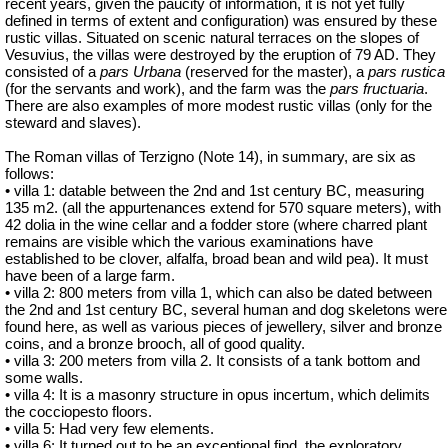
recent years, given the paucity of information, it is not yet fully
defined in terms of extent and configuration) was ensured by these
rustic villas. Situated on scenic natural terraces on the slopes of
Vesuvius, the villas were destroyed by the eruption of 79 AD. They
consisted of a
pars Urbana
(reserved for the master), a
pars rustica
(for the servants and work), and the farm was the
pars fructuaria
.
There are also examples of more modest rustic villas (only for the
steward and slaves).
The Roman villas of Terzigno (Note 14), in summary, are six as
follows:
• villa 1: datable between the 2nd and 1st century BC, measuring
135 m2. (all the appurtenances extend for 570 square meters), with
42 dolia in the wine cellar and a fodder store (where charred plant
remains are visible which the various examinations have
established to be clover, alfalfa, broad bean and wild pea). It must
have been of a large farm.
• villa 2: 800 meters from villa 1, which can also be dated between
the 2nd and 1st century BC, several human and dog skeletons were
found here, as well as various pieces of jewellery, silver and bronze
coins, and a bronze brooch, all of good quality.
• villa 3: 200 meters from villa 2. It consists of a tank bottom and
some walls.
• villa 4: It is a masonry structure in opus incertum, which delimits
the cocciopesto floors.
• villa 5: Had very few elements.
• villa 6: It turned out to be an exceptional find, the exploratory