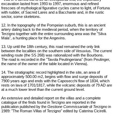
excavation lasted from 1993 to 1997, enormous and refined
frescoes of mythological figurative cycles came to light, of Fortuna
with rudder, of Sacred Lares and a Bacchante and, in the rustic
sector, some skeletons.
12. In the topography of the Pompeian suburb, this is an ancient
artery dating back to the medieval period, when the territory of
Terzigno together with the entire surrounding area was the "Silva
Mala", a hunting place for the Angevins.
13. Up until the 18th century, this road remained the only link
between the localities on the southern side of Vesuvius. The current
winding route (the SS 268) was rationalized with the Bourbons.
The road is recorded in the "Tavola Peutingeriana" (from Peutinger,
the name of the owner of the table located in Vienna).
14. The stratigraphic record highlighted in the site, an area of
approximately 500.00 m2, begins with flow and surge deposits of
7900 years ago and ends with the Caposecchi flow of 1834, which
rests on lava of 1701/1817, while the volcanic deposits of 79 AD are
at a much lower level than the current ground level.
An extensive and detailed report on the villas and a complete
catalogue of the finds found in Terzigno are reported in the
publication published by the
Gestione Commissariale di Terzigno
in
1989: "The Roman Villas of Terzigno" edited by Caterina Cicirelli.