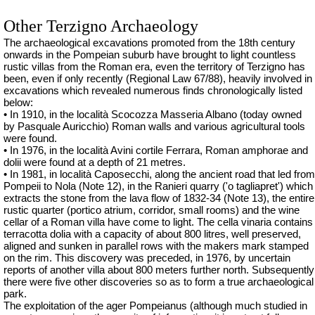
Other Terzigno Archaeology
The archaeological excavations promoted from the 18th century
onwards in the Pompeian suburb have brought to light countless
rustic villas from the Roman era, even the territory of Terzigno has
been, even if only recently (Regional Law 67/88), heavily involved in
excavations which revealed numerous finds chronologically listed
below:
• In 1910, in the località Scocozza Masseria Albano (today owned
by Pasquale Auricchio) Roman walls and various agricultural tools
were found.
• In 1976, in the località Avini cortile Ferrara, Roman amphorae and
dolii
were found at a depth of 21 metres.
• In 1981, in località Caposecchi, along the ancient road that led from
Pompeii to Nola (Note 12), in the Ranieri quarry (
'o
tagliapret
'
) which
extracts the stone from the lava flow of 1832-34 (Note 13), the entire
rustic quarter (portico atrium, corridor, small rooms) and the wine
cellar of a Roman villa have come to light. The cella vinaria contains
terracotta dolia with a capacity of about 800 litres, well preserved,
aligned and sunken in parallel rows with the makers mark stamped
on the rim. This discovery was preceded, in 1976, by uncertain
reports of another villa about 800 meters further north. Subsequently
there were five other discoveries so as to form a true archaeological
park.
The exploitation of the ager Pompeianus (although much studied in