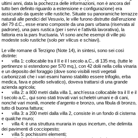
ultimi anni, data la pochezza delle informazioni, non è ancora del
tutto ben definito riguardo a estensione e configurazione) era
assicurato da queste ville rustiche. Situate su panoramiche terrazze
naturali alle pendici del Vesuvio, le ville furono distrutte dall'eruzione
del 79 d.C., esse erano composte da una pars urbana (riservata al
padrone), una pars rustica (per i servi e l'attività lavorativa), la
fattoria era la pars
fructuaria
. Vi sono anche esempi di ville più
modeste solo rustiche (solo per vilicus e schiavi).
Le ville romane di Terzigno (Note 14), in sintesi, sono sei così
distinte:
•
villa 1: collocabile tra il II e il I secolo a.C., di 135 mq. (tutte le
pertinenze si estendono per 570 mq.), con 42
dolii
nella cella vinaria
e un deposito del foraggio (dove sono visibili resti vegetali
carbonizzati che i vari esami hanno stabilito essere trifoglio, erba
medica, fava e pisello selvatico), doveva trattarsi di una grande
azienda agricola;
•
villa 2: a 800 metri dalla villa 1, anch'essa collocabile tra il II e il
I secolo a.C., qui sono stati trovati vari scheletri umani e di cani,
nonché vari monili, monete d'argento e bronzo, una fibula di bronzo,
tutto di buona fattura;
•
villa 3: a 200 metri dalla villa 2, consiste in un fondo di cisterna
e qualche muro;
•
villa 4: è una struttura muraria in opus incertum, che delimita
dei pavimenti di cocciopesto;
•
villa 5: pochissimi elementi;