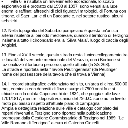
•
villa 6: è risultata un rinvenimento eccezionale, lo scavo
esplorativo si è protratto dal 1993 al 1997, sono venuti alla luce
enormi e raffinati affreschi di cicli figurativi mitologici, di Fortuna con
timone, di Sacri Lari e di un Baccante e, nel settore rustico, alcuni
scheletri.
12. Nella topografia del Suburbio pompeiano è questa un'antica
arteria risalente al periodo medioevale, quando il territorio di Terzigno
insieme a tutto il circondario era la "Silva Mala", luogo di caccia degli
Angioini.
13. Fino al XVIII secolo, questa strada resta l'unico collegamento tra
le località del versante meridionale del Vesuvio, con i Borbone si
razionalizzò il tortuoso percorso, quello attuale (la SS 268).
La strada è riportata nella "Tavola Peutingeriana" (da Peutinger
nome del possessore della tavola che si trova a Vienna).
14. Il record stratigrafico evidenziato nel sito, un'area di circa 500.00
mq., comincia con depositi di flow e surge di 7900 anni fa e si
chiude con la colata Caposecchi del 1834, che poggia sulle lave
1701/1817, mentre i depositi vulcanici del 79 d.C. sono ad un livello
moto più basso rispetto all'attuale piano di campagna.
Ampia e dettagliata relazione sulle ville e catalogo completo dei
reperti rinvenuti a Terzigno sono riportati nella pubblicazione
promossa dalla Gestione Commissariale di Terzigno nel 1989: "Le
Ville Romane di Terzigno " a cura di Caterina Cicirelli.