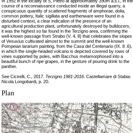
In 1992 in the locality of S, Pietro at approximately 390m
a.s.l
., in the
course of a reconnaissance conducted inside an illegal quarry, a
conspicuous quantity of scattered fragments of amphorae, dolia,
common pottery, Italic sigillata and earthenware were found in a
disturbed context, a clear indication of the presence of an
agricultural production plant, unfortunately destroyed by bulldozers,
it was the highest so far found in the Terzigno area, confirming the
well-known passage from Strabo (V, 4, 8) that celebrates the slopes
of Vesuvius cultivated almost to the summit and the well-known
Pompeian lararium painting, from the Casa del Centenario (IX. 8 .6),
in which the single-headed volcano is depicted covered by rows of
vines supported by poles, with Bacchus metamorphosed into a
beautiful bunch of ripe grapes, in the gesture of pouring drink to the
panther.
See Cicirelli, C., 2017.
Terzigno 1981-2016
. Castellamare di Stabia:
Nicola Longobardi, p. 20.
Plan