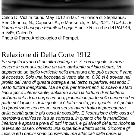
Calco D. Victim found May 1912 in I.6.7 Fullonica di Stephanus.
See Osanna, N., Capurso, A., e Masseroli, S. M., 2021.
I Calchi di
Pompei da Giuseppe Fiorelli ad oggi
: Studi e Ricerche del PAP 46,
p. 549, Calco D.
Photo
© Parco Archeologico di Pompei.
Relazione di Della Corte 1912
Fa seguito il vano di
un altra
bottega, n. 7, con la quale sembra
essere in comunicazione un altro ambiente sul lato destro, ivi
apparendo un taglio verticale nella muratura che può essere il vano
di accesso. Solo una boccetta di vetro alta m. 0,08 si è trovata nel
profilo del vano di questa bottega e nel terzo superiore, essendo il
resto tuttora inesplorati. Ma se qui, per trovamenti, lo scavo è stato
finora poco interessante, abbiamo avuto la fortuna di imbatterci
nell'impronta di un corpo umano, giacente in parte nella cenere ed in
parte nel lapillo, e della quale si è fatta subito, per quanto si è potuto,
la riproduzione col gesso, non senza avere tratto in precedenza
dalla cavità quante più ossa fu possibile. E l'estrazione delle ossa ci
riserbava anch'essa la sua sorpresa, in quanto che la mandibola
inferiore è apparsa priva di tutti i molari, e gli alveoli del tutto ricolmati
di tessuto osseo, offrendo una superficie affatto liscia. Siccome gl'
incisivi ed i canini sono conservati, ma attaccati dalla carie, la