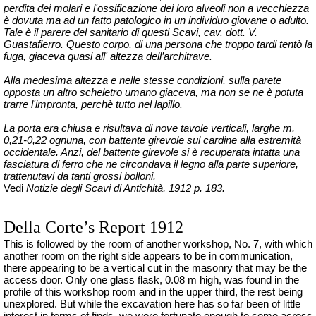
perdita dei molari e l'ossificazione dei loro alveoli non a vecchiezza
è dovuta ma ad un fatto patologico in un individuo giovane o adulto.
Tale è il parere del sanitario di questi Scavi, cav. dott. V.
Guastafierro. Questo corpo, di una persona che troppo tardi tentò la
fuga, giaceva quasi all' altezza dell’architrave.
Alla medesima altezza e nelle stesse condizioni, sulla parete
opposta un altro scheletro umano giaceva, ma non se ne è potuta
trarre l'impronta,
perchè
tutto nel lapillo.
La porta era chiusa e risultava di nove tavole verticali, larghe m.
0,21-0,22 ognuna, con battente girevole sul cardine alla estremità
occidentale. Anzi, del battente girevole si è recuperata intatta una
fasciatura di ferro che ne circondava il legno alla parte superiore,
trattenutavi da tanti grossi bolloni.
Vedi
Notizie degli Scavi di Antichità, 1912 p. 183.
Della Corte’s Report 1912
This is followed by the room of another workshop, No. 7, with which
another room on the right side appears to be in communication,
there appearing to be a vertical cut in the masonry that may be the
access door. Only one glass flask, 0.08 m high, was found in the
profile of this workshop room and in the upper third, the rest being
unexplored. But while the excavation here has so far been of little
interest in terms of finds, we were fortunate enough to come across