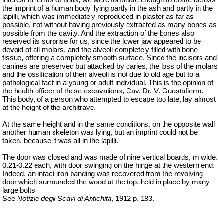
the imprint of a human body, lying partly in the ash and partly in the
lapilli, which was immediately reproduced in plaster as far as
possible, not without having previously extracted as many bones as
possible from the cavity. And the extraction of the bones also
reserved its surprise for us, since the lower jaw appeared to be
devoid of all molars, and the alveoli completely filled with bone
tissue, offering a completely smooth surface. Since the incisors and
canines are preserved but attacked by caries, the loss of the molars
and the ossification of their alveoli is not due to old age but to a
pathological fact in a young or adult individual. This is the opinion of
the health officer of these excavations, Cav.
Dr.
V.
Guastafierro
.
This body, of a person who attempted to escape too late, lay almost
at the height of the architrave.
At the same height and in the same conditions, on the opposite wall
another human skeleton was lying, but an imprint could not be
taken, because it was all in the lapilli.
The door was closed and was made of nine vertical boards, m wide.
0.21-0.22 each, with door swinging on the hinge at the western end.
Indeed, an intact iron banding was recovered from the revolving
door which surrounded the wood at the top, held in place by many
large bolts.
See
Notizie degli Scavi di Antichità
, 1912 p. 183.